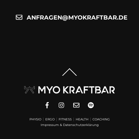
ANFRAGEN@MYOKRAFTBAR.DE
Back
To
Top
PHYSIO
│
ERGO
│
FITNESS
│
HEALTH
│
COACHING
Impressum & Datenschutzerklärung