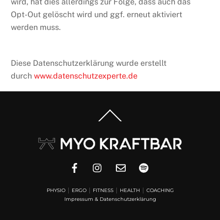
wird, hat dies allerdings zur Folge, dass auch das
Opt-Out gelöscht wird und ggf. erneut aktiviert
werden muss.
Diese Datenschutzerklärung wurde erstellt
durch
www.datenschutzexperte.de
Back
To
Top
PHYSIO
│
ERGO
│
FITNESS
│
HEALTH
│
COACHING
Impressum & Datenschutzerklärung